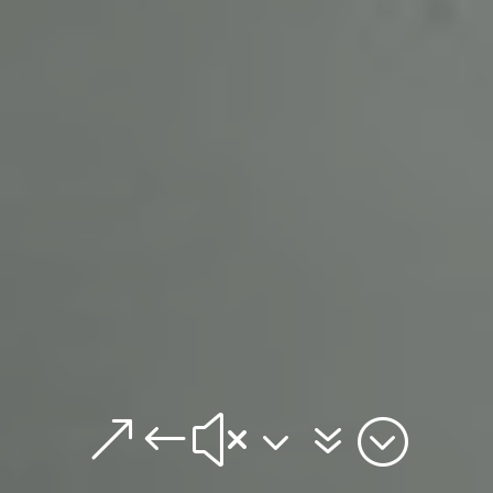
&#x37;